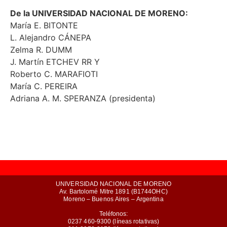
De la UNIVERSIDAD NACIONAL DE MORENO:
María E. BITONTE
L. Alejandro CÁNEPA
Zelma R. DUMM
J. Martín ETCHEV RR Y
Roberto C. MARAFIOTI
María C. PEREIRA
Adriana A. M. SPERANZA (presidenta)
UNIVERSIDAD NACIONAL DE MORENO
Av. Bartolomé Mitre 1891 (B1744OHC)
Moreno – Buenos Aires – Argentina
Teléfonos:
0237 460-9300 (líneas rotativas)