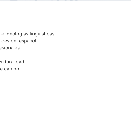
e ideologías lingüísticas
ades del español
esionales
culturalidad
 de campo
n