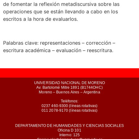
de fomentar la reflexión metadiscursiva sobre las
operaciones que se están llevando a cabo en los
escritos a la hora de evaluarlos.
Palabras clave: representaciones – corrección –
escritura académica – evaluación – reescritura.
UNIVERSIDAD NACIONAL DE MORENO
Av. Bartolomé Mitre 1891 (B1744OHC)
Moreno – Buenos Aires – Argentina
Teléfonos:
0237 460-9300 (líneas rotativas)
011 2078-9170 (líneas rotativas)
DEPARTAMENTO DE HUMANIDADES Y CIENCIAS SOCIALES
Oficina D 101
Interno: 125