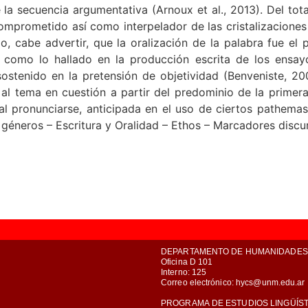
e la secuencia argumentativa (Arnoux et al., 2013). Del tot
comprometido así como interpelador de las cristalizaciones 
o, cabe advertir, que la oralización de la palabra fue el
como lo hallado en la producción escrita de los ensayos
ostenido en la pretensión de objetividad (Benveniste, 20
l tema en cuestión a partir del predominio de la primera
 al pronunciarse, anticipada en el uso de ciertos pathem
 géneros – Escritura y Oralidad – Ethos – Marcadores discu
DEPARTAMENTO DE HUMANIDADES 
Oficina D 101
Interno: 125
Correo electrónico: hycs@unm.edu.ar
PROGRAMA DE ESTUDIOS LINGÜÍS