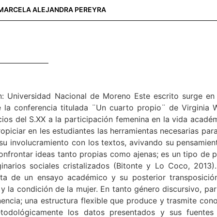
MARCELA ALEJANDRA PEREYRA
ón: Universidad Nacional de Moreno Este escrito surge en 
de la conferencia titulada ¨Un cuarto propio¨ de Virgini
cios del S.XX a la participación femenina en la vida académ
piciar en les estudiantes las herramientas necesarias para
su involucramiento con los textos, avivando su pensamient
nfrontar ideas tanto propias como ajenas; es un tipo de p
ginarios sociales cristalizados (Bitonte y Lo Coco, 2013
rita de un ensayo académico y su posterior transposic
a y la condición de la mujer. En tanto género discursivo, 
nencia; una estructura flexible que produce y trasmite cono
metodológicamente los datos presentados y sus fuente