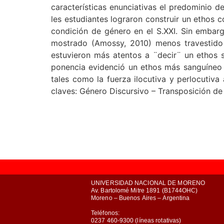
características enunciativas el predominio d
les estudiantes lograron construir un ethos 
condición de género en el S.XXI. Sin embarg
mostrado (Amossy, 2010) menos travestido 
estuvieron más atentos a ¨decir¨ un ethos s
ponencia evidenció un ethos más sanguíneo a
tales como la fuerza ilocutiva y perlocutiva
claves: Género Discursivo – Transposición de
UNIVERSIDAD NACIONAL DE MORENO
Av. Bartolomé Mitre 1891 (B1744OHC)
Moreno – Buenos Aires – Argentina
Teléfonos:
0237 460-9300 (líneas rotativas)