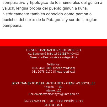
comparativo y tipológico de los numerales del günün a
yajüch, lengua propia del pueblo gïmün a küna,
históricamente también conocido como pampa o
puelche, del norte de la Patagonia y sur de la región
pampeana.
UNIVERSIDAD NACIONAL DE MORENO
Av. Bartolomé Mitre 1891 (B1744OHC)
Moreno – Buenos Aires – Argentina
Teléfonos:
0237 460-9300 (líneas rotativas)
011 2078-9170 (líneas rotativas)
DEPARTAMENTO DE HUMANIDADES Y CIENCIAS SOCIALES
Oficina D 101
Interno: 125
Correo electrónico: hycs@unm.edu.ar
PROGRAMA DE ESTUDIOS LINGÜÍSTICOS
Oficina F 001