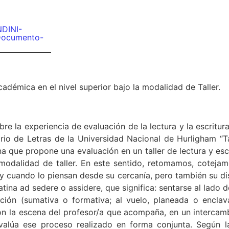
DINI-
Documento-
cadémica en el nivel superior bajo la modalidad de Taller.
re la experiencia de evaluación de la lectura y la escritu
io de Letras de la Universidad Nacional de Hurligham “Ta
 que propone una evaluación en un taller de lectura y escr
a modalidad de taller. En este sentido, retomamos, coteja
ky cuando lo piensan desde su cercanía, pero también su di
tina ad sedere o assidere, que significa: sentarse al lado 
ación (sumativa o formativa; al vuelo, planeada o enclav
on la escena del profesor/a que acompaña, en un intercam
valúa ese proceso realizado en forma conjunta. Según la