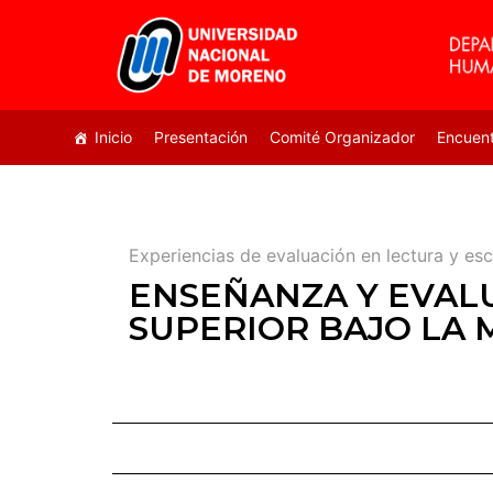
Inicio
Presentación
Comité Organizador
Encuen
Experiencias de evaluación en lectura y es
ENSEÑANZA Y EVALU
SUPERIOR BAJO LA 